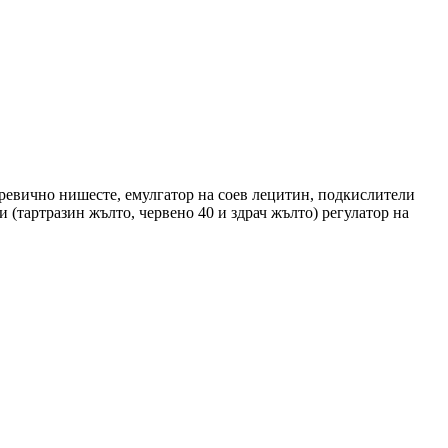
аревично нишесте, емулгатор на соев лецитин, подкислители
 (тартразин жълто, червено 40 и здрач жълто) регулатор на