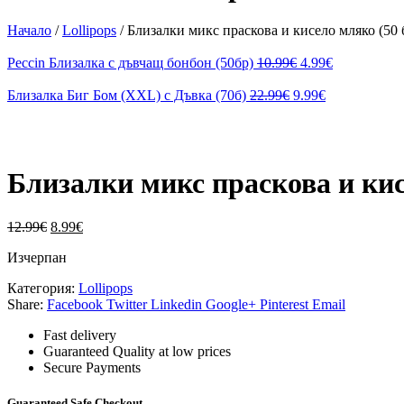
Начало
/
Lollipops
/
Близалки микс праскова и кисело мляко (50 
Peccin Близалка с дъвчащ бонбон (50бр)
10.99
€
4.99
€
Близалка Биг Бом (XXL) с Дъвка (70б)
22.99
€
9.99
€
oom
Близалки микс праскова и кис
12.99
€
8.99
€
Изчерпан
Категория:
Lollipops
Share:
Facebook
Twitter
Linkedin
Google+
Pinterest
Email
Fast delivery
Guaranteed Quality at low prices
Secure Payments
Guaranteed Safe Checkout