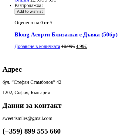
Разпродажба!
Add to wishlist
Оценено на
0
от 5
Blong Асорти Близалки с Дъвка (50бр)
Добавяне в количката
10.99
€
4.99
€
Адрес
бул. “Стефан Стамболов” 42
1202, София, България
Данни за контакт
sweet4smiles@gmail.com
(+359) 899 555 660