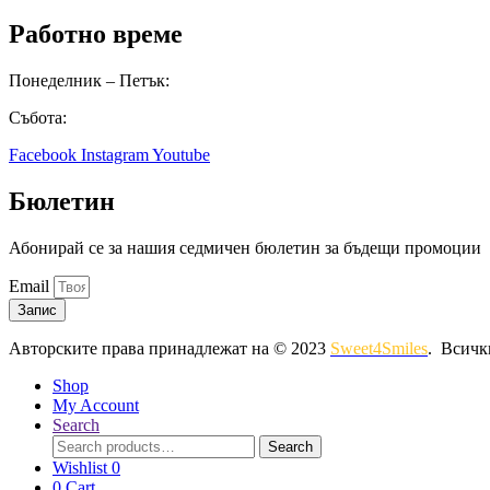
Работно време
Понеделник – Петък:
8:00 – 16:00
Събота:
8:00 – 14:00
Facebook
Instagram
Youtube
Бюлетин
Абонирай се за нашия седмичен бюлетин за бъдещи промоции
Email
Запис
Авторските права принадлежат на © 2023
Sweet4Smiles
. Всичк
Shop
My Account
Search
Search
Search
for:
Wishlist
0
0
Cart