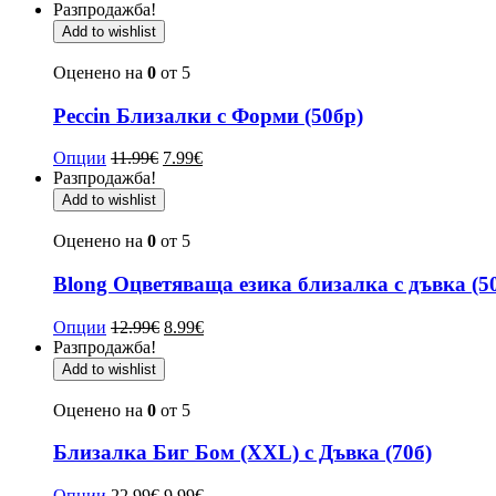
Разпродажба!
Add to wishlist
Оценено на
0
от 5
Peccin Близалки с Форми (50бр)
Опции
11.99
€
7.99
€
Разпродажба!
Add to wishlist
Оценено на
0
от 5
Blong Оцветяваща езика близалка с дъвка (5
Опции
12.99
€
8.99
€
Разпродажба!
Add to wishlist
Оценено на
0
от 5
Близалка Биг Бом (XXL) с Дъвка (70б)
Опции
22.99
€
9.99
€