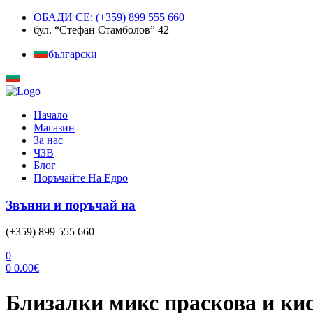
ОБАДИ СЕ: (+359) 899 555 660
бул. “Стефан Стамболов” 42
български
Menu
Начало
Магазин
За нас
ЧЗВ
Блог
Поръчайте На Едро
Звънни и поръчай на
(+359) 899 555 660
0
0
0.00
€
Близалки микс праскова и кис