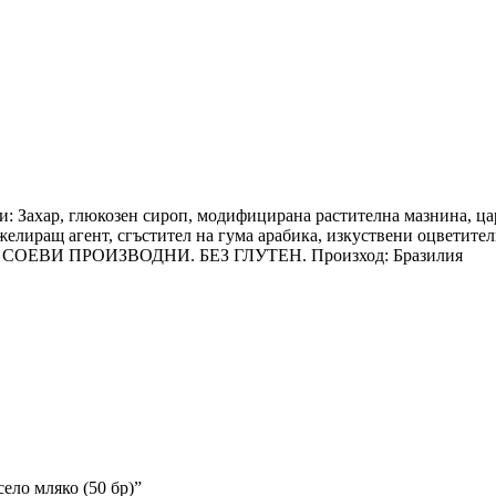
ки: Захар, глюкозен сироп, модифицирана растителна мазнина, ц
елиращ агент, сгъстител на гума арабика, изкуствени оцветители
А СОЕВИ ПРОИЗВОДНИ. БЕЗ ГЛУТЕН. Произход: Бразилия
ело мляко (50 бр)”