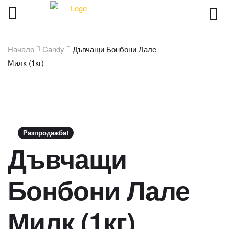
Начало
Candy
Дъвчащи Бонбони Лале
Милк (1кг)
Разпродажба!
Дъвчащи
Бонбони Лале
Милк (1кг)