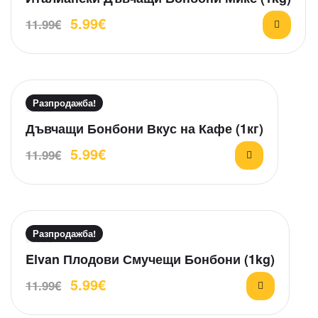
ц
5.99
€
11.99
€
е
н
е
н
о
н
Разпродажба!
а
О
Дъвчащи Бонбони Вкус на Кафе (1кг)
0
ц
о
5.99
€
11.99
€
е
т
н
5
е
н
о
н
Разпродажба!
а
О
Elvan Плодови Смучещи Бонбони (1kg)
0
ц
о
5.99
€
11.99
€
е
т
н
5
е