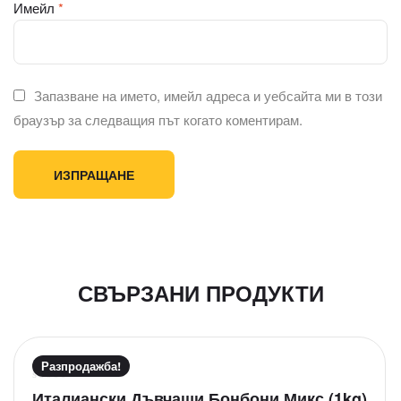
Имейл
*
Запазване на името, имейл адреса и уебсайта ми в този
браузър за следващия път когато коментирам.
СВЪРЗАНИ ПРОДУКТИ
Разпродажба!
О
Италиански Дъвчащи Бонбони Микс (1kg)