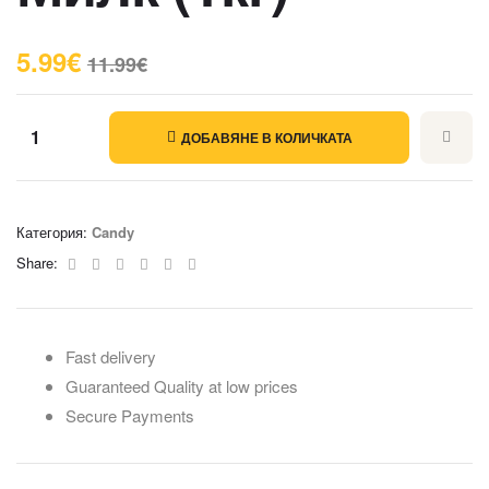
5.99
€
11.99
€
ДОБАВЯНЕ В КОЛИЧКАТА
Категория:
Candy
Facebook
Twitter
Linkedin
Google+
Pinterest
Email
Share:
Fast delivery
Guaranteed Quality at low prices
Secure Payments