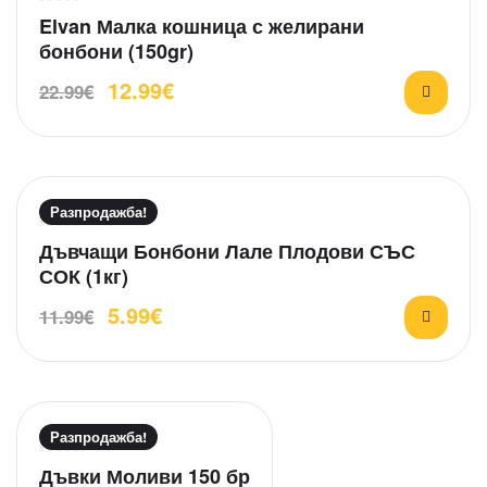
О
Elvan Малка кошница с желирани
ц
бонбони (150gr)
е
12.99
€
н
22.99
€
е
н
о
н
а
Разпродажба!
0
О
Дъвчащи Бонбони Лале Плодови СЪС
о
ц
т
СОК (1кг)
е
5
5.99
€
н
11.99
€
е
н
о
н
а
Разпродажба!
0
О
Дъвки Моливи 150 бр
о