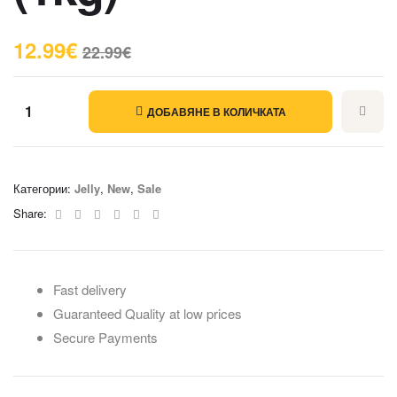
12.99
€
22.99
€
ДОБАВЯНЕ В КОЛИЧКАТА
Категории:
Jelly
,
New
,
Sale
Facebook
Twitter
Linkedin
Google+
Pinterest
Email
Share:
Fast delivery
Guaranteed Quality at low prices
Secure Payments