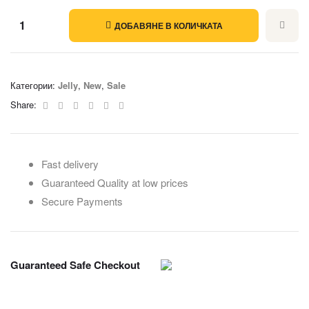
ДОБАВЯНЕ В КОЛИЧКАТА
Категории:
Jelly
,
New
,
Sale
Facebook
Twitter
Linkedin
Google+
Pinterest
Email
Share:
Fast delivery
Guaranteed Quality at low prices
Secure Payments
Guaranteed Safe Checkout