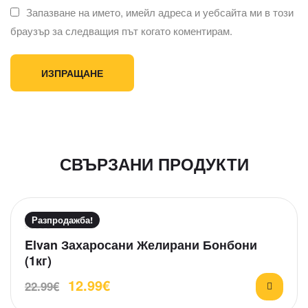
Запазване на името, имейл адреса и уебсайта ми в този
браузър за следващия път когато коментирам.
СВЪРЗАНИ ПРОДУКТИ
Разпродажба!
О
Elvan Захаросани Желирани Бонбони
ц
(1кг)
е
12.99
€
н
22.99
€
е