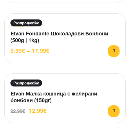
н
о
н
а
Разпродажба!
0
Оценено на
Elvan Fondante Шоколадови Бонбони
о
5.00
от 5
т
(500g | 1kg)
5
9.99
€
–
17.99
€
Разпродажба!
О
Elvan Малка кошница с желирани
ц
бонбони (150gr)
е
12.99
€
н
22.99
€
е
н
о