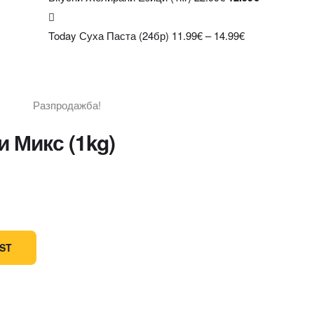
Today Суха Паста (24бр)
11.99
€
–
14.99
€
Разпродажба!
Zoom
 Микс (1kg)
IST