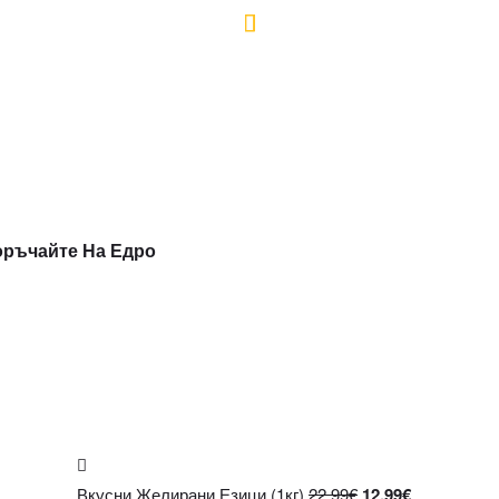
ръчайте На Едро
Вкусни Желирани Езици (1кг)
22.99
€
12.99
€