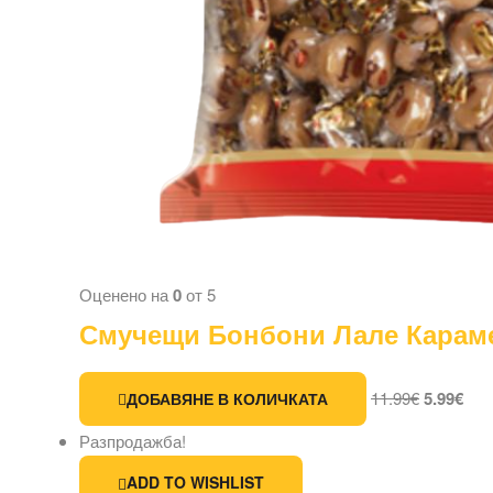
Оценено на
0
от 5
Смучещи Бонбони Лале Караме
11.99
€
5.99
€
ДОБАВЯНЕ В КОЛИЧКАТА
Разпродажба!
ADD TO WISHLIST