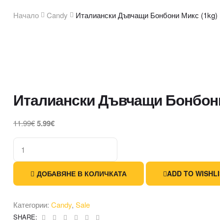
Начало
Candy
Италиански Дъвчащи Бонбони Микс (1kg)
Италиански Дъвчащи Бонбони
11.99
€
5.99
€
количество
за
Италиански
ДОБАВЯНЕ В КОЛИЧКАТА
ADD TO WISHL
Дъвчащи
Бонбони
Категории:
Candy
,
Sale
Микс
Facebook
Twitter
Linkedin
Google+
Pinterest
Email
SHARE: