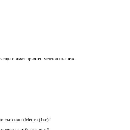
учещи и имат приятен ментов пълнеж.
и със силна Мента (1кг)”
полета са отбелязани с
*