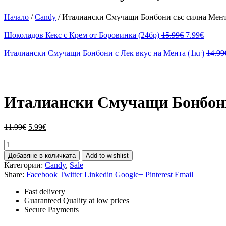
Начало
/
Candy
/
Италиански Смучащи Бонбони със силна Мента
Шоколадов Кекс с Крем от Боровинка (24бр)
15.99
€
7.99
€
Италиански Смучащи Бонбони с Лек вкус на Мента (1кг)
14.99
oom
Италиански Смучащи Бонбони
11.99
€
5.99
€
количество
за
Добавяне в количката
Add to wishlist
Италиански
Категории:
Candy
,
Sale
Смучащи
Share:
Facebook
Twitter
Linkedin
Google+
Pinterest
Email
Бонбони
със
Fast delivery
силна
Guaranteed Quality at low prices
Мента
Secure Payments
(1кг)