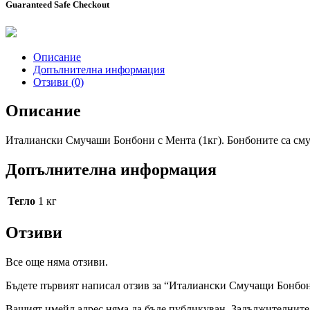
Guaranteed Safe Checkout
Описание
Допълнителна информация
Отзиви (0)
Описание
Италиански Смучаши Бонбони с Мента (1кг). Бонбоните са см
Допълнителна информация
Тегло
1 кг
Отзиви
Все още няма отзиви.
Бъдете първият написал отзив за “Италиански Смучащи Бонбон
Вашият имейл адрес няма да бъде публикуван.
Задължителните 