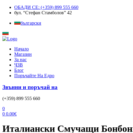
ОБАДИ СЕ: (+359) 899 555 660
бул. “Стефан Стамболов” 42
български
Menu
Начало
Магазин
За нас
ЧЗВ
Блог
Поръчайте На Едро
Звънни и поръчай на
(+359) 899 555 660
0
0
0.00
€
Италиански Смучащи Бонбони