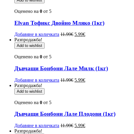
Add to wishlist
Оценено на
0
от 5
Elvan Тофикс Двойно Мляко (1кг)
Добавяне в количката
11.99
€
5.99
€
Разпродажба!
Add to wishlist
Оценено на
0
от 5
Дъвчащи Бонбони Лале Милк (1кг)
Добавяне в количката
11.99
€
5.99
€
Разпродажба!
Add to wishlist
Оценено на
0
от 5
Дъвчащи Бонбони Лале Плодови (1кг)
Добавяне в количката
11.99
€
5.99
€
Разпродажба!