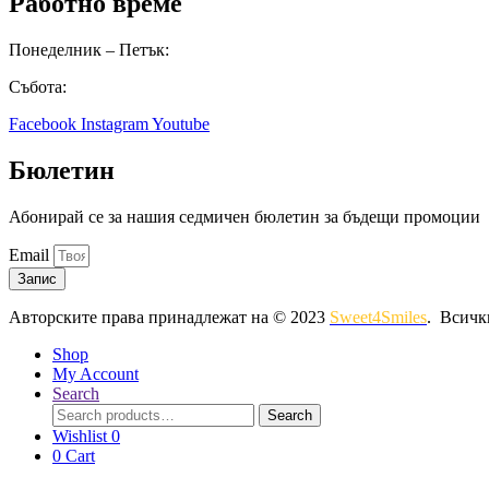
Работно време
Понеделник – Петък:
8:00 – 16:00
Събота:
8:00 – 14:00
Facebook
Instagram
Youtube
Бюлетин
Абонирай се за нашия седмичен бюлетин за бъдещи промоции
Email
Запис
Авторските права принадлежат на © 2023
Sweet4Smiles
. Всичк
Shop
My Account
Search
Search
Search
for:
Wishlist
0
0
Cart