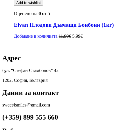
Add to wishlist
Оценено на
0
от 5
Elvan Плодови Дъвчащи Бонбони (1кг)
Добавяне в количката
11.99
€
5.99
€
Адрес
бул. “Стефан Стамболов” 42
1202, София, България
Данни за контакт
sweet4smiles@gmail.com
(+359) 899 555 660