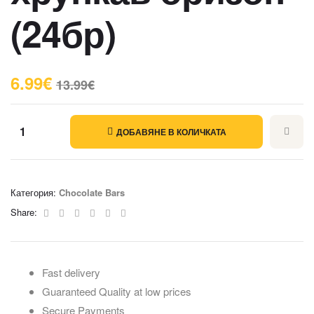
(24бр)
6.99
€
13.99
€
ДОБАВЯНЕ В КОЛИЧКАТА
Категория:
Chocolate Bars
Facebook
Twitter
Linkedin
Google+
Pinterest
Email
Share:
Fast delivery
Guaranteed Quality at low prices
Secure Payments