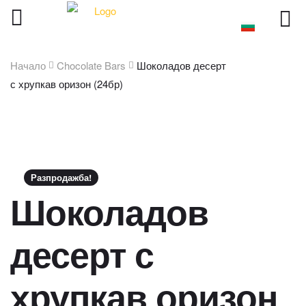
Начало
Chocolate Bars
Шоколадов десерт
с хрупкав оризон (24бр)
Разпродажба!
Шоколадов
десерт с
хрупкав оризон