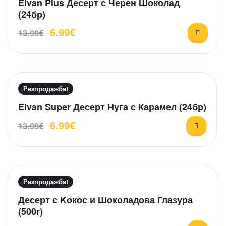
Elvan Plus Десерт с Черен Шоколад
ц
(24бр)
е
6.99
€
н
13.99
€
е
н
о
н
а
Разпродажба!
0
О
Elvan Super Десерт Нуга с Карамел (24бр)
о
ц
т
6.99
€
13.99
€
е
5
н
е
н
о
н
Разпродажба!
а
О
Десерт с Kокос и Шоколадова Глазура
0
ц
(500r)
о
е
т