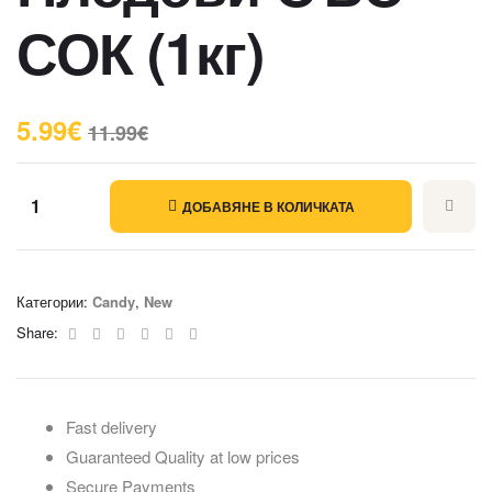
СОК (1кг)
5.99
€
11.99
€
ДОБАВЯНЕ В КОЛИЧКАТА
Категории:
Candy
,
New
Facebook
Twitter
Linkedin
Google+
Pinterest
Email
Share:
Fast delivery
Guaranteed Quality at low prices
Secure Payments