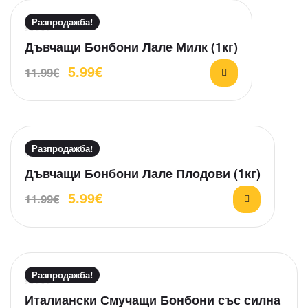
Разпродажба!
О
Дъвчащи Бонбони Лале Милк (1кг)
ц
5.99
€
11.99
€
е
н
е
н
о
н
Разпродажба!
а
О
Дъвчащи Бонбони Лале Плодови (1кг)
0
ц
о
5.99
€
11.99
€
е
т
н
5
е
н
о
н
Разпродажба!
а
О
Италиански Смучащи Бонбони със силна
0