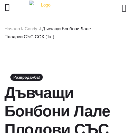
Начало
Candy
Дъвчащи Бонбони Лале
Плодови СЪС СОК (1кг)
Разпродажба!
Дъвчащи
Бонбони Лале
Плодови СЪС