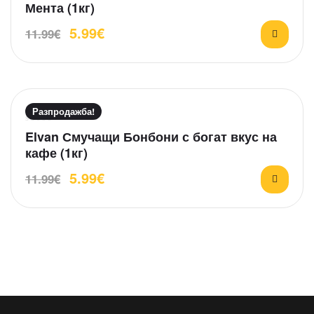
ц
Мента (1кг)
о
е
т
5.99
€
н
11.99
€
5
е
н
о
н
а
Разпродажба!
0
О
Elvan Смучащи Бонбони с богат вкус на
о
ц
т
кафе (1кг)
е
5
5.99
€
н
11.99
€
е
н
о
н
а
0
о
т
5