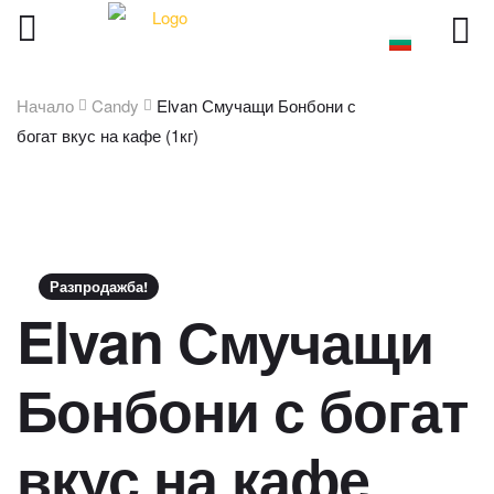
Начало
Candy
Elvan Смучащи Бонбони с
богат вкус на кафе (1кг)
Разпродажба!
Elvan Смучащи
Бонбони с богат
вкус на кафе