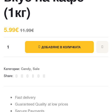
(1кг)
5.99
€
11.99
€
ДОБАВЯНЕ В КОЛИЧКАТА
Категории:
Candy
,
Sale
Facebook
Twitter
Linkedin
Google+
Pinterest
Email
Share:
Fast delivery
Guaranteed Quality at low prices
Secure Payments