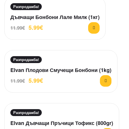
Разпродажба!
О
Дъвчащи Бонбони Лале Милк (1кг)
ц
5.99
€
11.99
€
е
н
е
н
о
н
Разпродажба!
а
О
Elvan Плодови Смучещи Бонбони (1kg)
0
ц
о
5.99
€
11.99
€
е
т
н
5
е
н
о
н
Разпродажба!
а
О
Elvan Дъвчащи Пръчици Тофикс (800gr)
0
ц
о