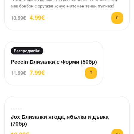
е
мек бонбон с хрупкав конус + атомен течен пълнеж!
н
е
4.99
€
10.99
€
н
о
н
а
0
Разпродажба!
о
т
О
Peccin Близалки с Форми (50бр)
5
ц
7.99
€
11.99
€
е
н
е
н
о
н
а
О
Jox Близалки ягода, ябълка и дъвка
0
ц
(70бр)
о
е
т
н