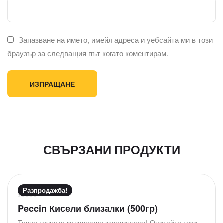
Запазване на името, имейл адреса и уебсайта ми в този
браузър за следващия път когато коментирам.
СВЪРЗАНИ ПРОДУКТИ
Разпродажба!
О
Peccin Кисели близалки (500гр)
ц
Точно точното количество киселинност! Опитайте този