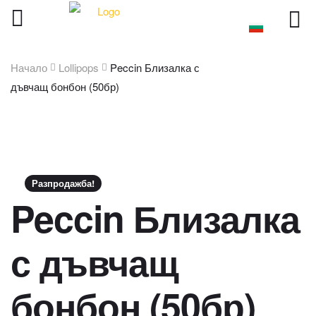
Начало
Lollipops
Peccin Близалка с
дъвчащ бонбон (50бр)
Разпродажба!
Peccin Близалка
с дъвчащ
бонбон (50бр)