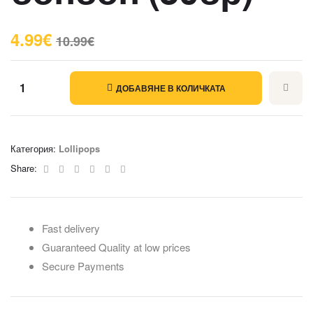
4.99
€
10.99
€
ДОБАВЯНЕ В КОЛИЧКАТА
Категория:
Lollipops
Facebook
Twitter
Linkedin
Google+
Pinterest
Email
Share:
Fast delivery
Guaranteed Quality at low prices
Secure Payments